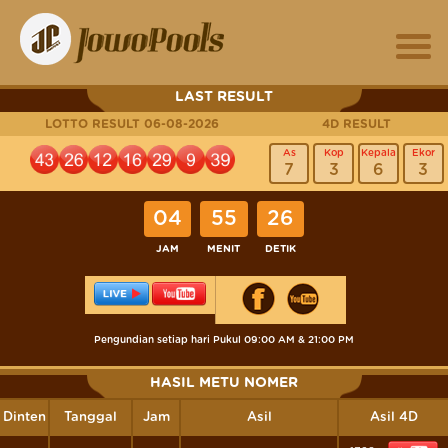
LAST RESULT
LOTTO RESULT 06-08-2026
4D RESULT
As
Kop
Kepala
Ekor
7
3
6
3
04
55
26
JAM
MENIT
DETIK
Pengundian setiap hari Pukul 09:00 AM & 21:00 PM
HASIL METU NOMER
Dinten
Tanggal
Jam
Asil
Asil 4D