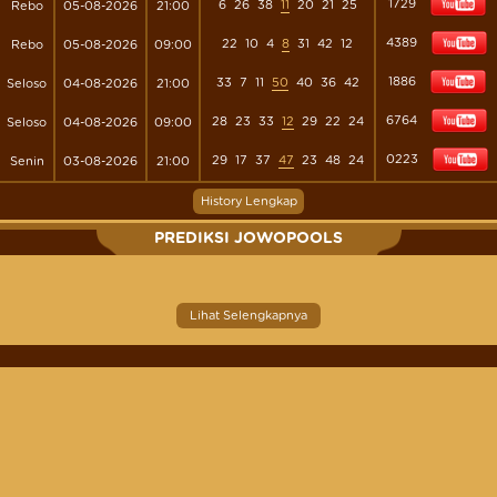
1729
6
26
38
11
20
21
25
Rebo
05-08-2026
21:00
4389
22
10
4
8
31
42
12
Rebo
05-08-2026
09:00
1886
33
7
11
50
40
36
42
Seloso
04-08-2026
21:00
6764
28
23
33
12
29
22
24
Seloso
04-08-2026
09:00
0223
29
17
37
47
23
48
24
Senin
03-08-2026
21:00
History Lengkap
PREDIKSI JOWOPOOLS
Lihat Selengkapnya