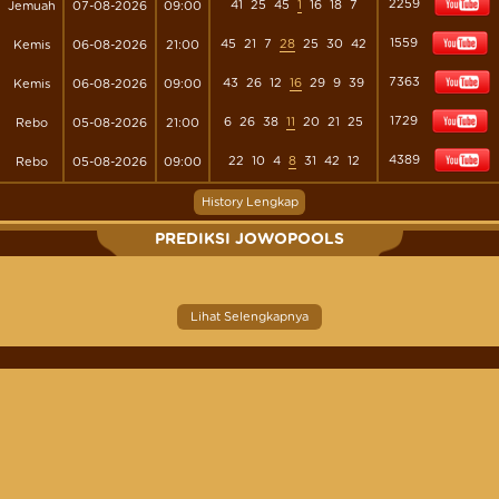
2259
41
25
45
1
16
18
7
Jemuah
07-08-2026
09:00
1559
45
21
7
28
25
30
42
Kemis
06-08-2026
21:00
7363
43
26
12
16
29
9
39
Kemis
06-08-2026
09:00
1729
6
26
38
11
20
21
25
Rebo
05-08-2026
21:00
4389
22
10
4
8
31
42
12
Rebo
05-08-2026
09:00
History Lengkap
PREDIKSI JOWOPOOLS
Lihat Selengkapnya