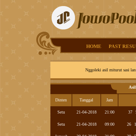
HOME
PAST RESU
Nggoleki asil miturut sasi lan
Asi
Dinten
Tanggal
Jam
Setu
21-04-2018
21:00
37
Setu
21-04-2018
09:00
26