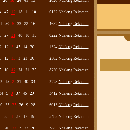
5
20
18
24
41
13
2626
Ndeleng Rekaman
4
47
12
18
11
10
0132
Ndeleng Rekaman
21
50
5
33
22
16
4687
Ndeleng Rekaman
8
27
21
48
18
15
8222
Ndeleng Rekaman
2
12
2
47
14
30
1324
Ndeleng Rekaman
6
12
33
3
23
36
2502
Ndeleng Rekaman
5
16
42
24
21
35
8230
Ndeleng Rekaman
12
15
2
31
40
34
2773
Ndeleng Rekaman
34
5
3
37
45
29
3412
Ndeleng Rekaman
30
23
37
26
9
28
6013
Ndeleng Rekaman
8
25
1
37
47
19
5482
Ndeleng Rekaman
15
40
22
3
27
26
3885
Ndeleng Rekaman