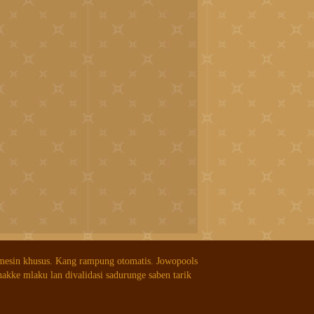
 mesin khusus. Kang rampung otomatis. Jowopools
nakke mlaku lan divalidasi sadurunge saben tarik