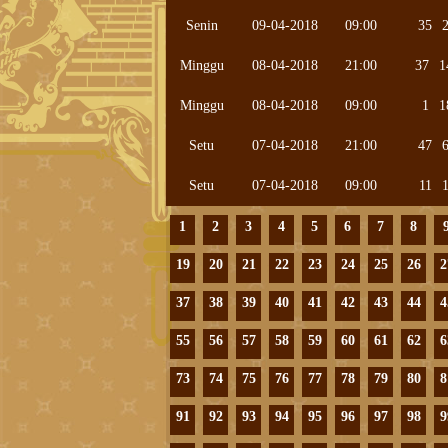
Senin
09-04-2018
09:00
35
Minggu
08-04-2018
21:00
37
1
Minggu
08-04-2018
09:00
1
1
Setu
07-04-2018
21:00
47
Setu
07-04-2018
09:00
11
1
2
3
4
5
6
7
8
19
20
21
22
23
24
25
26
2
37
38
39
40
41
42
43
44
4
55
56
57
58
59
60
61
62
6
73
74
75
76
77
78
79
80
8
91
92
93
94
95
96
97
98
9