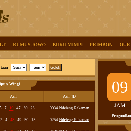
LT
RUMUS JOWO
BUKU MIMPI
PRIMBON
OUR
 taun
09
lipun Wingi
Asil
Asil 4D
JAM
5
7
10
47
30
23
9034
Ndeleng Rekaman
Pengundian
12
4
48
49
50
15
0254
Ndeleng Rekaman