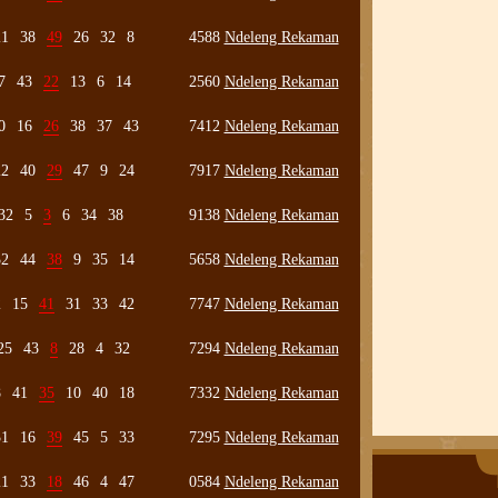
21
38
49
26
32
8
4588
Ndeleng Rekaman
7
43
22
13
6
14
2560
Ndeleng Rekaman
0
16
26
38
37
43
7412
Ndeleng Rekaman
22
40
29
47
9
24
7917
Ndeleng Rekaman
32
5
3
6
34
38
9138
Ndeleng Rekaman
32
44
38
9
35
14
5658
Ndeleng Rekaman
2
15
41
31
33
42
7747
Ndeleng Rekaman
25
43
8
28
4
32
7294
Ndeleng Rekaman
8
41
35
10
40
18
7332
Ndeleng Rekaman
31
16
39
45
5
33
7295
Ndeleng Rekaman
21
33
18
46
4
47
0584
Ndeleng Rekaman