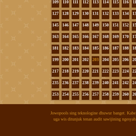
109
110
111
112
113
114
115
116
1
127
128
129
130
131
132
133
134
1
145
146
147
148
149
150
151
152
1
163
164
165
166
167
168
169
170
1
181
182
183
184
185
186
187
188
1
199
200
201
202
203
204
205
206
2
217
218
219
220
221
222
223
224
2
235
236
237
238
239
240
241
242
2
253
254
255
256
257
258
259
260
2
Jowopools sing teknologine dhuwur banget. Kabe
uga wis ditunjuk tenan audit sawijining ngesyah