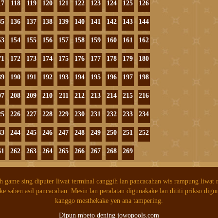
17
118
119
120
121
122
123
124
125
126
35
136
137
138
139
140
141
142
143
144
53
154
155
156
157
158
159
160
161
162
71
172
173
174
175
176
177
178
179
180
89
190
191
192
193
194
195
196
197
198
07
208
209
210
211
212
213
214
215
216
25
226
227
228
229
230
231
232
233
234
43
244
245
246
247
248
249
250
251
252
61
262
263
264
265
266
267
268
269
h game sing diputer liwat terminal canggih lan pancacahan wis rampung liwat
ke saben asil pancacahan. Mesin lan peralatan digunakake lan dititi prikso digu
kanggo mesthekake yen ana tampering.
Dipun mbeto dening jowopools.com