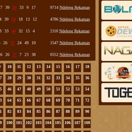
27
39
28
33
9
17
9714
Ndeleng Rekaman
4
39
24
18
13
12
4786
Ndeleng Rekaman
8
33
40
32
15
4
2110
Ndeleng Rekaman
6
26
22
24
49
10
1547
Ndeleng Rekaman
16
26
37
7
23
38
0552
Ndeleng Rekaman
9
10
11
12
13
14
15
16
17
18
7
28
29
30
31
32
33
34
35
36
5
46
47
48
49
50
51
52
53
54
3
64
65
66
67
68
69
70
71
72
1
82
83
84
85
86
87
88
89
90
9
100
101
102
103
104
105
106
107
108