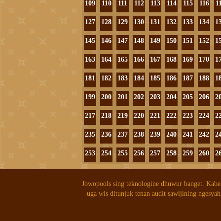
109
110
111
112
113
114
115
116
1
127
128
129
130
131
132
133
134
1
145
146
147
148
149
150
151
152
1
163
164
165
166
167
168
169
170
1
181
182
183
184
185
186
187
188
1
199
200
201
202
203
204
205
206
2
217
218
219
220
221
222
223
224
2
235
236
237
238
239
240
241
242
2
253
254
255
256
257
258
259
260
2
Jowopools sing teknologine dhuwur banget. Kabe
uga wis ditunjuk tenan audit sawijining ngesyah