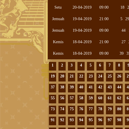
Setu
20-04-2019
09:00
18
Jemuah
19-04-2019
21:00
5
2
Jemuah
19-04-2019
09:00
44
Kemis
18-04-2019
21:00
27
Kemis
18-04-2019
09:00
39
3
1
2
3
4
5
6
7
8
19
20
21
22
23
24
25
26
2
37
38
39
40
41
42
43
44
4
55
56
57
58
59
60
61
62
6
73
74
75
76
77
78
79
80
8
91
92
93
94
95
96
97
98
9