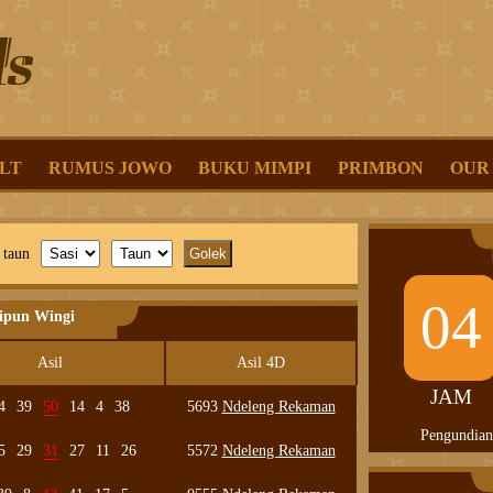
LT
RUMUS JOWO
BUKU MIMPI
PRIMBON
OUR
 taun
04
lipun Wingi
Asil
Asil 4D
JAM
4
39
50
14
4
38
5693
Ndeleng Rekaman
Pengundian
5
29
31
27
11
26
5572
Ndeleng Rekaman