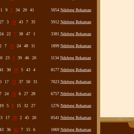
1
9
5
34
20
41
5054
Ndeleng Rekaman
27
3
34
43
7
35
5912
Ndeleng Rekaman
24
22
7
38
47
1
3381
Ndeleng Rekaman
2
7
25
24
48
11
1899
Ndeleng Rekaman
30
23
6
39
46
20
1134
Ndeleng Rekaman
41
30
19
5
43
4
8177
Ndeleng Rekaman
0
17
22
37
50
31
7023
Ndeleng Rekaman
7
24
16
6
27
28
6757
Ndeleng Rekaman
19
5
8
15
32
27
1276
Ndeleng Rekaman
33
17
28
2
45
20
0541
Ndeleng Rekaman
43
36
42
7
15
6
1069
Ndeleng Rekaman