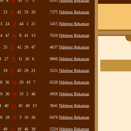
39
8
42
41
17
5
0555
Ndeleng Rekaman
4
23
21
42
33
29
7375
Ndeleng Rekaman
43
24
38
44
1
21
1415
Ndeleng Rekaman
14
47
44
8
41
13
7610
Ndeleng Rekaman
8
25
28
42
29
47
4637
Ndeleng Rekaman
1
27
45
11
26
6
9860
Ndeleng Rekaman
2
19
16
45
29
21
3121
Ndeleng Rekaman
48
36
16
29
43
7
6528
Ndeleng Rekaman
29
36
38
33
2
46
4956
Ndeleng Rekaman
1
40
19
45
49
13
3641
Ndeleng Rekaman
40
18
49
3
16
26
0470
Ndeleng Rekaman
7
40
10
16
46
30
5224
Ndeleng Rekaman