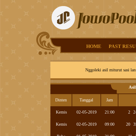
HOME
PAST RESU
Nggoleki asil miturut sasi lan
Asi
Dinten
Tanggal
Jam
Kemis
02-05-2019
21:00
2
2
Kemis
02-05-2019
09:00
20
3