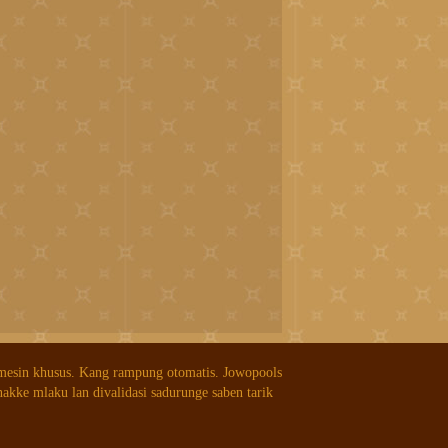
 mesin khusus. Kang rampung otomatis. Jowopools
nakke mlaku lan divalidasi sadurunge saben tarik