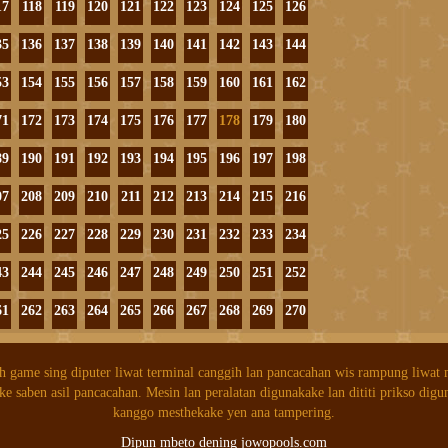
17
118
119
120
121
122
123
124
125
126
35
136
137
138
139
140
141
142
143
144
53
154
155
156
157
158
159
160
161
162
71
172
173
174
175
176
177
178
179
180
89
190
191
192
193
194
195
196
197
198
07
208
209
210
211
212
213
214
215
216
25
226
227
228
229
230
231
232
233
234
43
244
245
246
247
248
249
250
251
252
61
262
263
264
265
266
267
268
269
270
h game sing diputer liwat terminal canggih lan pancacahan wis rampung liwat
ke saben asil pancacahan. Mesin lan peralatan digunakake lan dititi prikso digu
kanggo mesthekake yen ana tampering.
Dipun mbeto dening jowopools.com