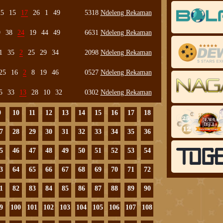
25
15
17
26
1
49
5318
Ndeleng Rekaman
9
38
24
19
44
49
6631
Ndeleng Rekaman
1
35
2
25
29
34
2098
Ndeleng Rekaman
25
16
2
8
19
46
0527
Ndeleng Rekaman
5
33
13
28
10
32
0302
Ndeleng Rekaman
9
10
11
12
13
14
15
16
17
18
7
28
29
30
31
32
33
34
35
36
5
46
47
48
49
50
51
52
53
54
3
64
65
66
67
68
69
70
71
72
1
82
83
84
85
86
87
88
89
90
9
100
101
102
103
104
105
106
107
108