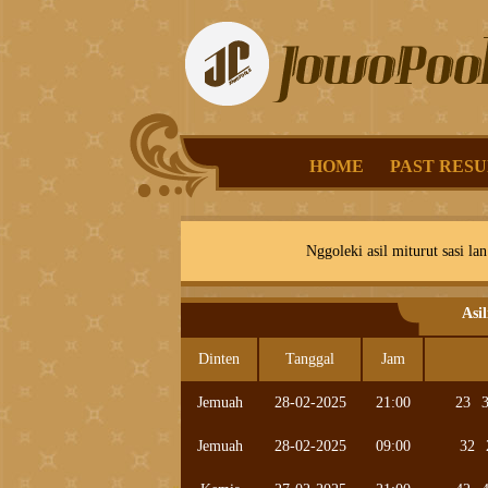
HOME
PAST RESU
Nggoleki asil miturut sasi lan
Asi
Dinten
Tanggal
Jam
Jemuah
28-02-2025
21:00
23
Jemuah
28-02-2025
09:00
32