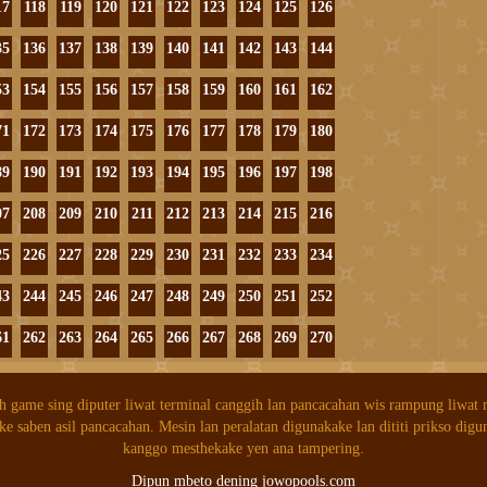
17
118
119
120
121
122
123
124
125
126
35
136
137
138
139
140
141
142
143
144
53
154
155
156
157
158
159
160
161
162
71
172
173
174
175
176
177
178
179
180
89
190
191
192
193
194
195
196
197
198
07
208
209
210
211
212
213
214
215
216
25
226
227
228
229
230
231
232
233
234
43
244
245
246
247
248
249
250
251
252
61
262
263
264
265
266
267
268
269
270
h game sing diputer liwat terminal canggih lan pancacahan wis rampung liwat
ke saben asil pancacahan. Mesin lan peralatan digunakake lan dititi prikso digu
kanggo mesthekake yen ana tampering.
Dipun mbeto dening jowopools.com