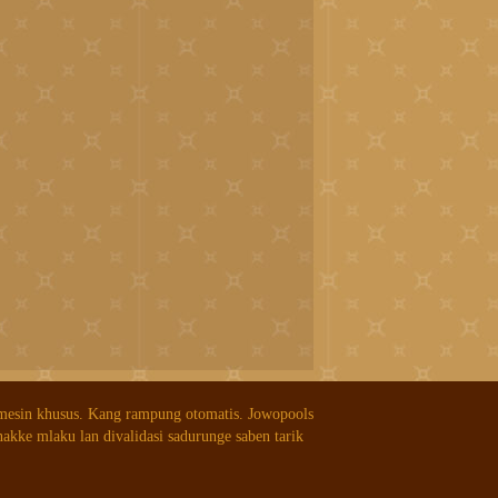
 mesin khusus. Kang rampung otomatis. Jowopools
nakke mlaku lan divalidasi sadurunge saben tarik