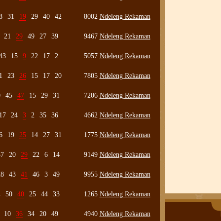
8
31
19
29
40
42
8002
Ndeleng Rekaman
21
29
49
27
39
9467
Ndeleng Rekaman
43
15
9
22
17
2
5057
Ndeleng Rekaman
1
23
26
15
17
20
7805
Ndeleng Rekaman
0
45
47
15
29
31
7206
Ndeleng Rekaman
17
24
3
2
35
36
4662
Ndeleng Rekaman
6
19
25
14
27
31
1775
Ndeleng Rekaman
37
20
29
22
6
14
9149
Ndeleng Rekaman
28
43
41
46
3
49
9955
Ndeleng Rekaman
4
50
40
25
44
33
1265
Ndeleng Rekaman
10
36
34
20
49
4940
Ndeleng Rekaman