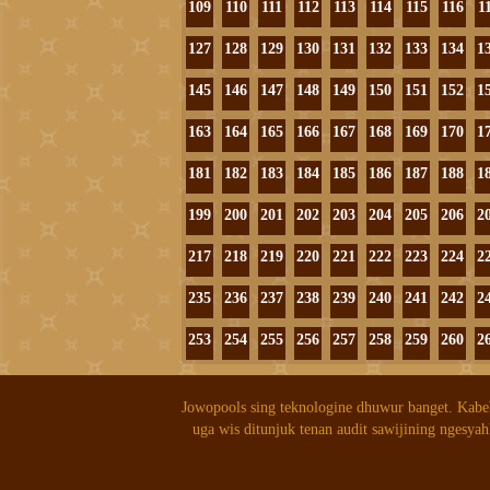
109
110
111
112
113
114
115
116
1
127
128
129
130
131
132
133
134
1
145
146
147
148
149
150
151
152
1
163
164
165
166
167
168
169
170
1
181
182
183
184
185
186
187
188
1
199
200
201
202
203
204
205
206
2
217
218
219
220
221
222
223
224
2
235
236
237
238
239
240
241
242
2
253
254
255
256
257
258
259
260
2
Jowopools sing teknologine dhuwur banget. Kabe
uga wis ditunjuk tenan audit sawijining ngesyah