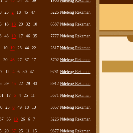
41
3
45
34
31
39
1908
Ndeleng Rekaman
0
25
2
18
45
47
3226
Ndeleng Rekaman
6
18
13
20
32
10
6587
Ndeleng Rekaman
3
48
19
17
46
35
7777
Ndeleng Rekaman
1
10
19
23
44
22
2817
Ndeleng Rekaman
1
20
46
27
37
17
5702
Ndeleng Rekaman
7
12
4
6
30
47
9781
Ndeleng Rekaman
6
39
45
22
29
43
8912
Ndeleng Rekaman
31
17
6
4
25
11
3671
Ndeleng Rekaman
40
25
8
49
18
13
3857
Ndeleng Rekaman
37
35
13
26
6
7
3226
Ndeleng Rekaman
5
20
37
25
11
15
9877
Ndeleng Rekaman