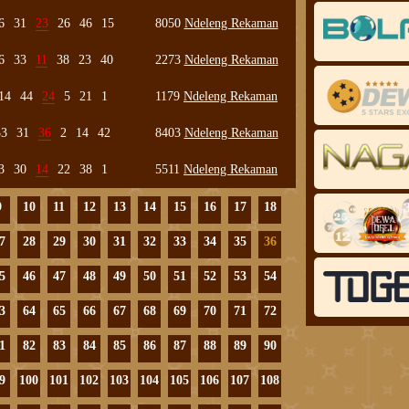
6
31
23
26
46
15
8050
Ndeleng Rekaman
6
33
11
38
23
40
2273
Ndeleng Rekaman
14
44
24
5
21
1
1179
Ndeleng Rekaman
33
31
36
2
14
42
8403
Ndeleng Rekaman
3
30
14
22
38
1
5511
Ndeleng Rekaman
9
10
11
12
13
14
15
16
17
18
7
28
29
30
31
32
33
34
35
36
5
46
47
48
49
50
51
52
53
54
3
64
65
66
67
68
69
70
71
72
1
82
83
84
85
86
87
88
89
90
9
100
101
102
103
104
105
106
107
108