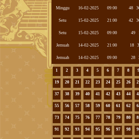
Minggu
16-02-2025
09:00
48
3
Setu
15-02-2025
21:00
42
3
Setu
15-02-2025
09:00
49
Jemuah
14-02-2025
21:00
18
Jemuah
14-02-2025
09:00
28
1
2
3
4
5
6
7
8
19
20
21
22
23
24
25
26
2
37
38
39
40
41
42
43
44
4
55
56
57
58
59
60
61
62
6
73
74
75
76
77
78
79
80
8
91
92
93
94
95
96
97
98
9