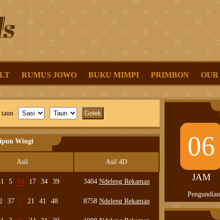
LT
RUMUS JOWO
BUKU MIMPI
PRIMBON
OUR
 taun
06
lipun Wingi
Asil
Asil 4D
JAM
31
5
14
17
34
39
3404
Ndeleng Rekaman
Pengundian
2
37
7
21
41
48
8758
Ndeleng Rekaman