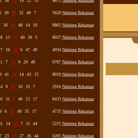
2
50
42
19
22
33
4672
Ndeleng Rekaman
6
30
48
32
49
7
5620
Ndeleng Rekaman
7
26
45
40
14
19
8865
Ndeleng Rekaman
28
13
17
49
39
5
8037
Ndeleng Rekaman
27
16
18
6
47
49
4034
Ndeleng Rekaman
31
7
10
9
29
49
0787
Ndeleng Rekaman
9
41
38
14
43
15
8010
Ndeleng Rekaman
4
9
39
10
33
7
2916
Ndeleng Rekaman
20
31
8
46
23
17
8433
Ndeleng Rekaman
9
6
36
49
35
17
4735
Ndeleng Rekaman
31
14
50
7
11
44
5225
Ndeleng Rekaman
7
23
35
27
26
44
6205
Ndeleng Rekaman