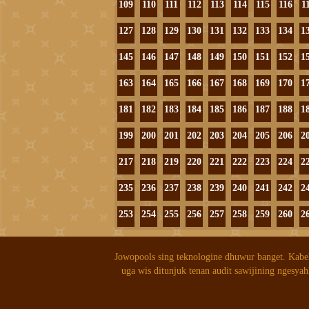
109
110
111
112
113
114
115
116
1
127
128
129
130
131
132
133
134
1
145
146
147
148
149
150
151
152
1
163
164
165
166
167
168
169
170
1
181
182
183
184
185
186
187
188
1
199
200
201
202
203
204
205
206
2
217
218
219
220
221
222
223
224
2
235
236
237
238
239
240
241
242
2
253
254
255
256
257
258
259
260
2
Jowopools sing teknologine dhuwur banget. Kabe
uga wis ditunjuk tenan audit sawijining ngesyah