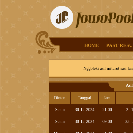
HOME
PAST RESU
Nggoleki asil miturut sasi lan
Asi
Dinten
Tanggal
Jam
Senin
30-12-2024
21:00
2
Senin
30-12-2024
09:00
23