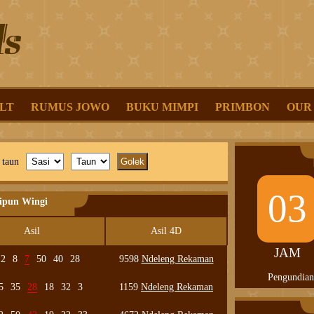
LT
RUMUS JOWO
BUKU MIMPI
PRIMBON
OUR
 taun
03
lipun Wingi
Asil
Asil 4D
JAM
12
8
7
50
40
28
9598
Ndeleng Rekaman
Pengundian
5
35
28
18
32
3
1159
Ndeleng Rekaman