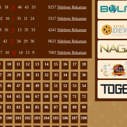
1
18
50
46
43
33
9257
Ndeleng Rekaman
32
16
5
35
11
24
5517
Ndeleng Rekaman
8
16
11
13
35
33
4241
Ndeleng Rekaman
2
42
27
34
29
36
0621
Ndeleng Rekaman
27
10
30
14
13
9
7683
Ndeleng Rekaman
9
10
11
12
13
14
15
16
17
18
7
28
29
30
31
32
33
34
35
36
5
46
47
48
49
50
51
52
53
54
3
64
65
66
67
68
69
70
71
72
1
82
83
84
85
86
87
88
89
90
9
100
101
102
103
104
105
106
107
108