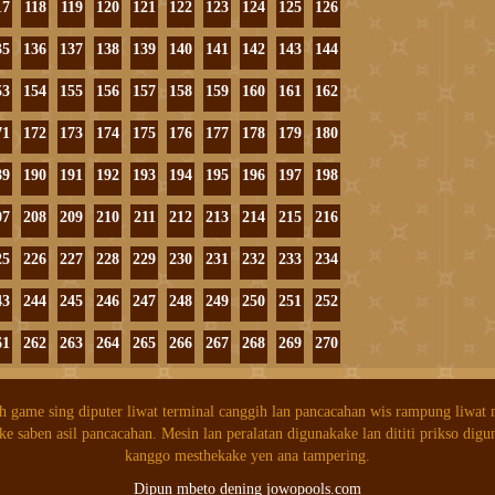
17
118
119
120
121
122
123
124
125
126
35
136
137
138
139
140
141
142
143
144
53
154
155
156
157
158
159
160
161
162
71
172
173
174
175
176
177
178
179
180
89
190
191
192
193
194
195
196
197
198
07
208
209
210
211
212
213
214
215
216
25
226
227
228
229
230
231
232
233
234
43
244
245
246
247
248
249
250
251
252
61
262
263
264
265
266
267
268
269
270
h game sing diputer liwat terminal canggih lan pancacahan wis rampung liwat
ke saben asil pancacahan. Mesin lan peralatan digunakake lan dititi prikso digu
kanggo mesthekake yen ana tampering.
Dipun mbeto dening jowopools.com