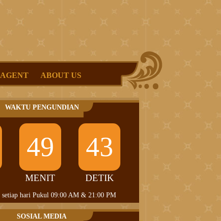
 AGENT
ABOUT US
WAKTU PENGUNDIAN
49
42
MENIT
DETIK
 setiap hari Pukul 09:00 AM & 21:00 PM
SOSIAL MEDIA