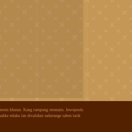
 mesin khusus. Kang rampung otomatis. Jowopools
nakke mlaku lan divalidasi sadurunge saben tarik