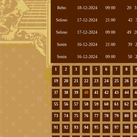
Rebo
18-12-2024
09:00
20
3
Seloso
17-12-2024
21:00
42
Seloso
17-12-2024
09:00
49
2
Senin
16-12-2024
21:00
39
Senin
16-12-2024
09:00
50
1
2
3
4
5
6
7
8
19
20
21
22
23
24
25
26
2
37
38
39
40
41
42
43
44
4
55
56
57
58
59
60
61
62
6
73
74
75
76
77
78
79
80
8
91
92
93
94
95
96
97
98
9