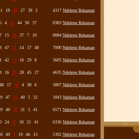
41
19
45
27
39
2
4317
Ndeleng Rekaman
6
4
42
44
50
37
0383
Ndeleng Rekaman
7
15
26
37
7
10
0084
Ndeleng Rekaman
8
47
31
14
17
48
7000
Ndeleng Rekaman
1
42
13
16
29
8
5605
Ndeleng Rekaman
8
16
36
28
45
27
4635
Ndeleng Rekaman
48
17
30
4
38
6
5807
Ndeleng Rekaman
29
47
21
40
5
32
1843
Ndeleng Rekaman
29
49
28
31
5
41
6571
Ndeleng Rekaman
0
24
11
10
21
41
6336
Ndeleng Rekaman
20
49
3
19
46
15
1392
Ndeleng Rekaman